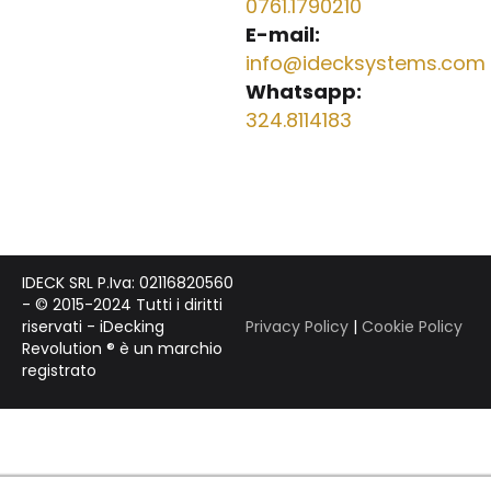
0761.1790210
E-mail:
info@idecksystems.com
Whatsapp:
324.8114183
IDECK SRL P.Iva: 02116820560
- © 2015-2024 Tutti i diritti
riservati - iDecking
Privacy Policy
|
Cookie Policy
Revolution ® è un marchio
registrato