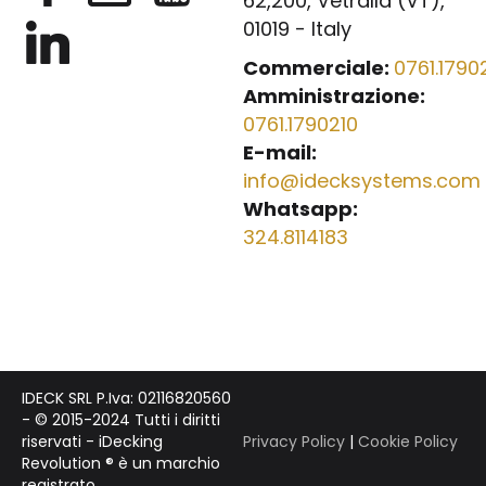
62,200, Vetralla (VT),
01019 - Italy
Commerciale:
0761.17902
Amministrazione:
0761.1790210
E-mail:
info@idecksystems.com
Whatsapp:
324.8114183
IDECK SRL P.Iva: 02116820560
- © 2015-2024 Tutti i diritti
riservati - iDecking
Privacy Policy
|
Cookie Policy
Revolution ® è un marchio
registrato