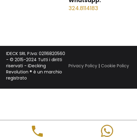
Whatsapp:
324.8114183
IDECK SRL P.Iva: 02116820560
- © 2015-2024 Tutti i diritti
riservati - iDecking
Privacy Policy
|
Cookie Policy
Revolution ® è un marchio
registrato