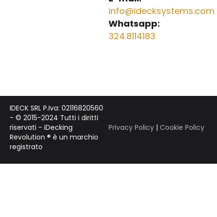
info@idecksystems.com
Whatsapp:
324.8114183
IDECK SRL P.Iva: 02116820560
- © 2015-2024 Tutti i diritti
riservati - iDecking
Privacy Policy
|
Cookie Policy
Revolution ® è un marchio
registrato