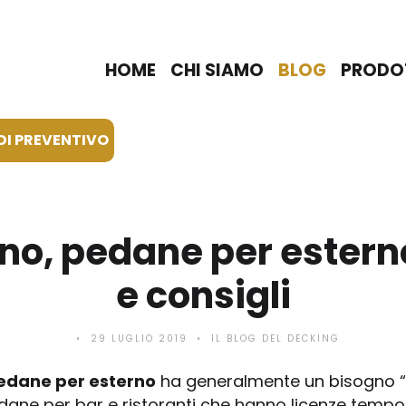
HOME
CHI SIAMO
BLOG
PRODO
DI PREVENTIVO
no, pedane per esterno
e consigli
29 LUGLIO 2019
IL BLOG DEL DECKING
edane per esterno
ha generalmente un bisogno 
pedane per bar e ristoranti che hanno licenze te