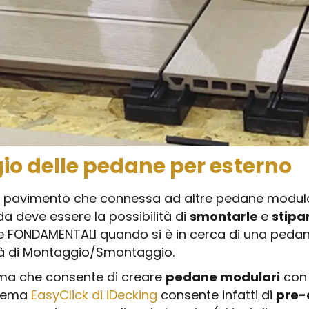
o delle pedane per esterno
 pavimento che connessa ad altre pedane modulari
ida deve essere la possibilità di
smontarle
e
stipa
he FONDAMENTALI quando si è in cerca di una peda
ità di Montaggio/Smontaggio.
ema che consente di creare
pedane modulari
con 
stema
EasyClick di iDecking
consente infatti di
pre-