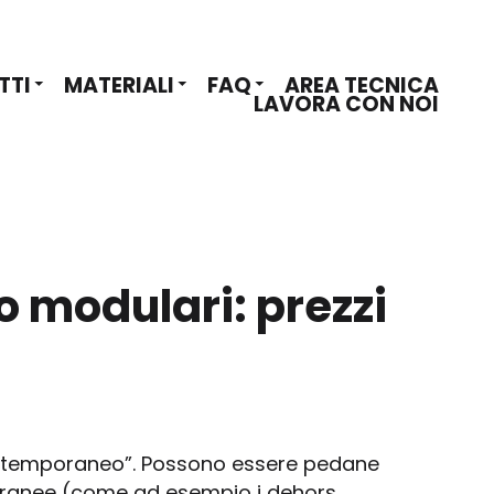
TTI
MATERIALI
FAQ
AREA TECNICA
LAVORA CON NOI
 modulari: prezzi
“temporaneo”. Possono essere pedane
mporanee (come ad esempio i dehors