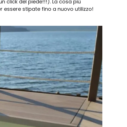
n click del piede!!!). La cosa più
r essere stipate fino a nuovo utilizzo!