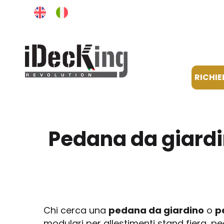
RICHIE
Pedana da giardi
Chi cerca una
pedana da giardino
o
p
modulari per allestimenti stand fiera, 