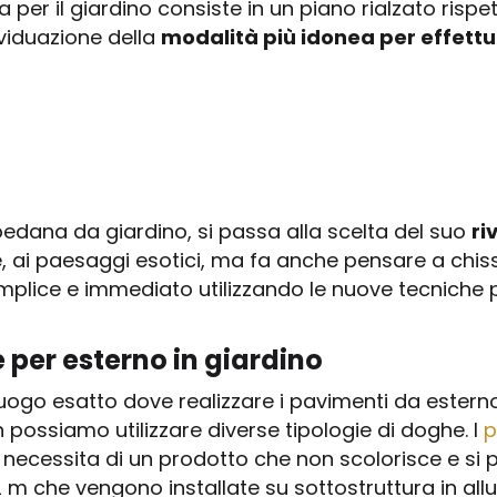
 per il giardino consiste in un piano rialzato rispe
ividuazione della
modalità più idonea per effettua
 pedana da giardino, si passa alla scelta del suo
ri
e, ai paesaggi esotici, ma fa anche pensare a ch
semplice e immediato utilizzando le nuove tecniche 
e per esterno in giardino
luogo esatto dove realizzare i pavimenti da esterno
 possiamo utilizzare diverse tipologie di doghe. I
p
 necessita di un prodotto che non scolorisce e si pu
m che vengono installate su sottostruttura in allu