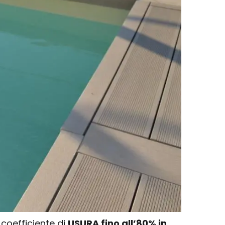
 coefficiente di
USURA fino all’80% in